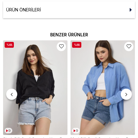
ÜRÜN ÖNERILERI
BENZER ÜRÜNLER
%68
%68
9
9