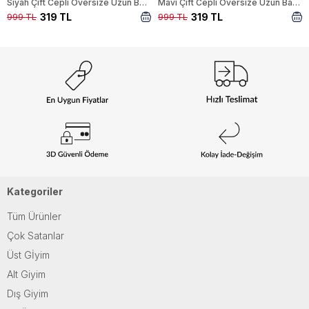
Siyah Çift Cepli Oversize Uzun Basic Gömlek TCR 6256A
Mavi Çift Cepli Oversize Uzun Basic Gömlek TCR 6256A
319 TL
319 TL
999 TL
999 TL
Kategoriler
Tüm Ürünler
Çok Satanlar
Üst Gİyim
Alt Giyim
Dış Giyim