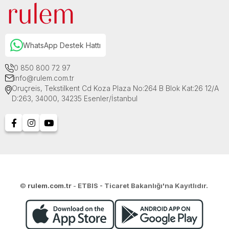
WhatsApp Destek Hattı
0 850 800 72 97
info@rulem.com.tr
Oruçreis, Tekstilkent Cd Koza Plaza No:264 B Blok Kat:26 12/A
D:263, 34000, 34235 Esenler/İstanbul
©
rulem.com.tr
-
ETBIS - Ticaret Bakanlığı'na Kayıtlıdır.