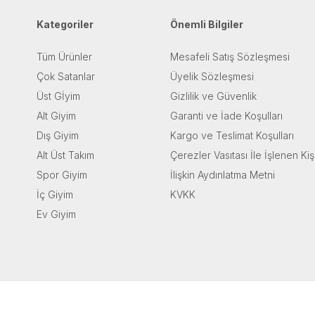
Kategoriler
Önemli Bilgiler
Tüm Ürünler
Mesafeli Satış Sözleşmesi
Çok Satanlar
Üyelik Sözleşmesi
Üst Gİyim
Gizlilik ve Güvenlik
Alt Giyim
Garanti ve İade Koşulları
Dış Giyim
Kargo ve Teslimat Koşulları
Alt Üst Takım
Çerezler Vasıtası İle İşlenen Kiş
Spor Giyim
İlişkin Aydınlatma Metni
İç Giyim
KVKK
Ev Giyim