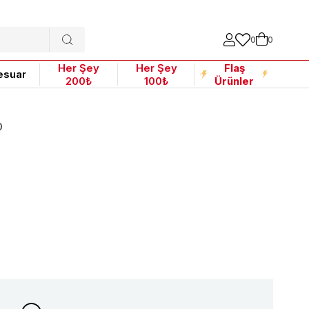
0
0
Her Şey
Her Şey
Flaş
esuar
200₺
100₺
Ürünler
0