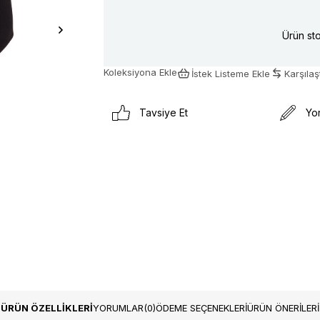
Ürün sto
Koleksiyona Ekle
İstek Listeme Ekle
Karşılaşt
Tavsiye Et
Yo
ÜRÜN ÖZELLIKLERI
YORUMLAR
(0)
ÖDEME SEÇENEKLERI
ÜRÜN ÖNERILERI