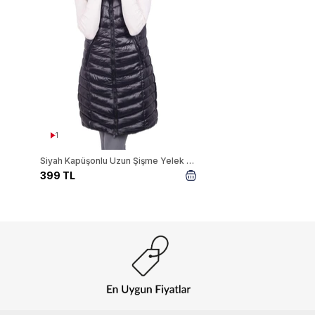
1
Siyah Kapüşonlu Uzun Şişme Yelek 8000
399 TL