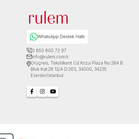
WhatsApp Destek Hattı
0 850 800 72 97
info@rulem.com.tr
Oruçreis, Tekstilkent Cd Koza Plaza No:264 B
Blok Kat:26 12/A D:263, 34000, 34235
Esenler/İstanbul