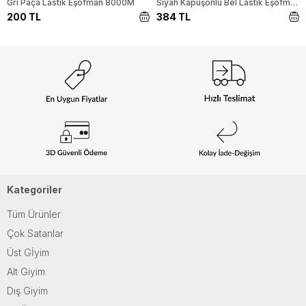
Gri Paça Lastik Eşofman 8000M
Siyah Kapüşonlu Bel Lastik Eşofman Takımı 9023M
200 TL
384 TL
Kategoriler
Tüm Ürünler
Çok Satanlar
Üst Gİyim
Alt Giyim
Dış Giyim