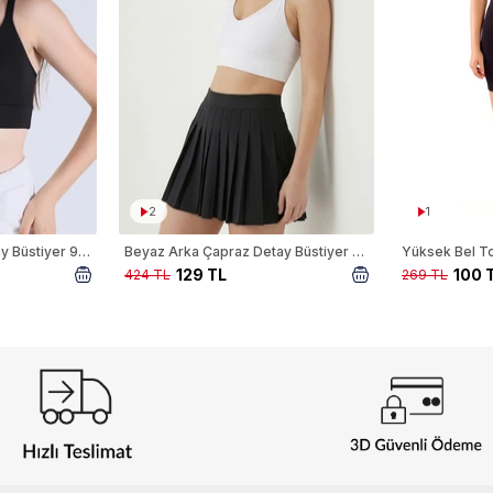
2
1
Siyah Arka Çapraz Detay Büstiyer 9024-1
Beyaz Arka Çapraz Detay Büstiyer 9024-1
129 TL
100 
424 TL
269 TL