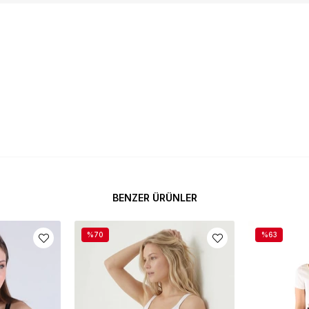
BENZER ÜRÜNLER
%70
%63