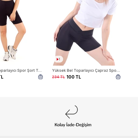
1
Yüksek Bel Toparlayıcı Spor Şort Tayt 9038M Siyah
Yüksek Bel Toparlayıcı Çapraz Spor Şort Tayt 9037M Siyah
TL
100 TL
234 TL