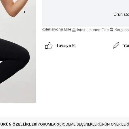
Ürün sto
Koleksiyona Ekle
İstek Listeme Ekle
Karşılaşt
Tavsiye Et
Yo
ÜRÜN ÖZELLIKLERI
YORUMLAR
(0)
ÖDEME SEÇENEKLERI
ÜRÜN ÖNERILERI