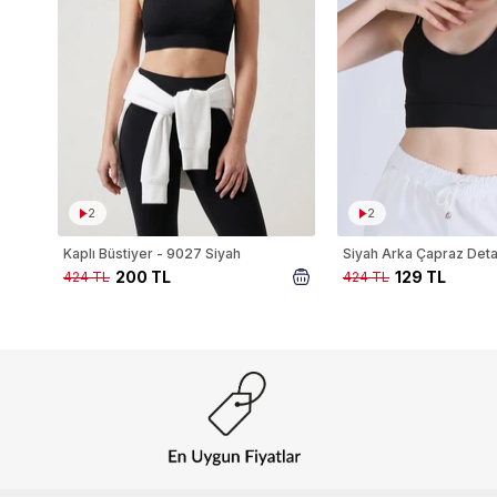
2
2
Kaplı Büstiyer - 9027 Siyah
200 TL
129 TL
424 TL
424 TL