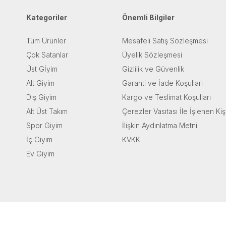
Kategoriler
Önemli Bilgiler
Tüm Ürünler
Mesafeli Satış Sözleşmesi
Çok Satanlar
Üyelik Sözleşmesi
Üst Gİyim
Gizlilik ve Güvenlik
Alt Giyim
Garanti ve İade Koşulları
Dış Giyim
Kargo ve Teslimat Koşulları
Alt Üst Takım
Çerezler Vasıtası İle İşlenen Kiş
Spor Giyim
İlişkin Aydınlatma Metni
İç Giyim
KVKK
Ev Giyim