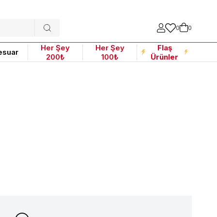
0
0
Her Şey
Her Şey
Flaş
esuar
200₺
100₺
Ürünler