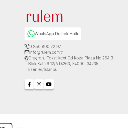
WhatsApp Destek Hattı
0 850 800 72 97
info@rulem.com.tr
Oruçreis, Tekstilkent Cd Koza Plaza No:264 B
Blok Kat:26 12/A D:263, 34000, 34235
Esenler/İstanbul