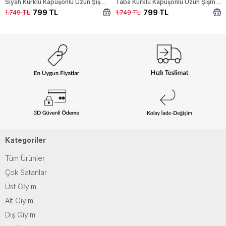
Siyah Kürklü Kapüşonlu Uzun Şişme Kadın Mont 3409
Taba Kürklü Kapüşonlu Uzun Şişme Kadın Mont 3410
799 TL
799 TL
1.749 TL
1.749 TL
Kategoriler
Tüm Ürünler
Çok Satanlar
Üst Gİyim
Alt Giyim
Dış Giyim