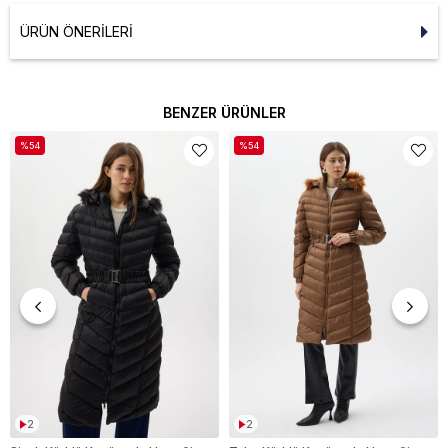
ÜRÜN ÖNERILERI
BENZER ÜRÜNLER
%54
%54
2
2