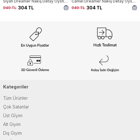
Siyah Dreamer Nakış Detay Oysho Sweat 4004
Camel Dreamer Nakış Detay Oysho Sweat 4004
304 TL
304 TL
949 TL
949 TL
Kategoriler
Tüm Ürünler
Çok Satanlar
Üst Gİyim
Alt Giyim
Dış Giyim