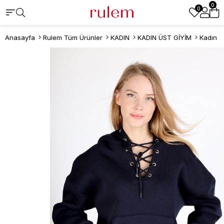
0
0
Anasayfa
Rulem Tüm Ürünler
KADIN
KADIN ÜST GİYİM
Kadın S