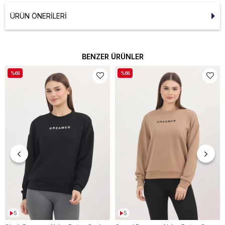
ÜRÜN ÖNERILERI
BENZER ÜRÜNLER
%68
%68
5
5