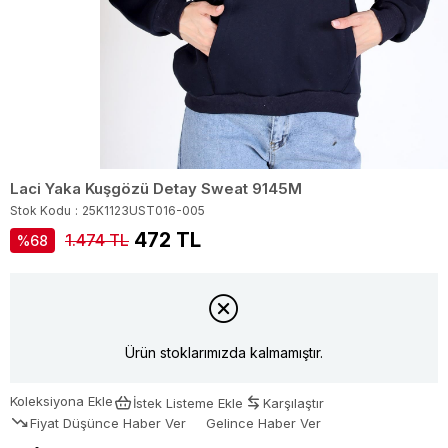
Laci Yaka Kuşgözü Detay Sweat 9145M
Stok Kodu
25K1123UST016-005
472 TL
1.474 TL
68
Ürün stoklarımızda kalmamıştır.
Koleksiyona Ekle
İstek Listeme Ekle
Karşılaştır
Fiyat Düşünce Haber Ver
Gelince Haber Ver