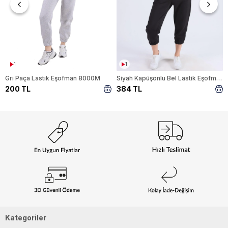
1
1
Gri Paça Lastik Eşofman 8000M
Siyah Kapüşonlu Bel Lastik Eşofman Takımı 9023M
200 TL
384 TL
Kategoriler