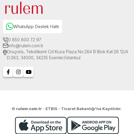
WhatsApp Destek Hattı
0 850 800 72 97
info@rulem.com.tr
Oruçreis, Tekstilkent Cd Koza Plaza No:264 B Blok Kat:26 12/A
D:263, 34000, 34235 Esenler/İstanbul
©
rulem.com.tr
-
ETBIS - Ticaret Bakanlığı'na Kayıtlıdır.