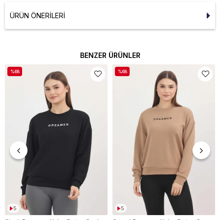
ÜRÜN ÖNERILERI
BENZER ÜRÜNLER
%68
%68
5
5