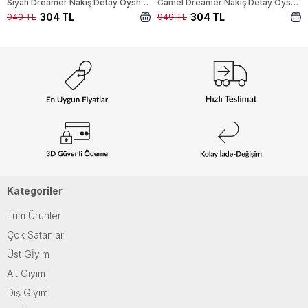
Siyah Dreamer Nakış Detay Oysho Sweat 4004
Camel Dreamer Nakış Detay Oysho Sweat 4004
304 TL
304 TL
949 TL
949 TL
Kategoriler
Tüm Ürünler
Çok Satanlar
Üst Gİyim
Alt Giyim
Dış Giyim