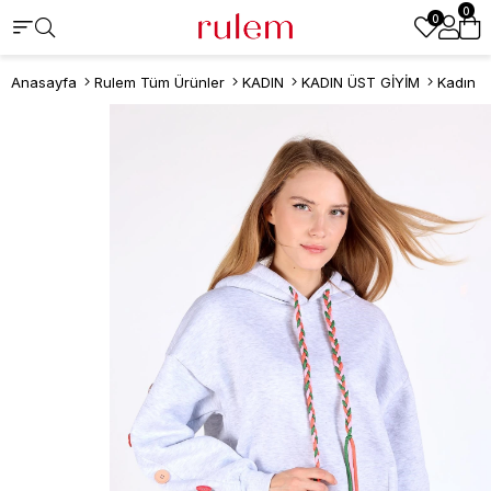
0
0
Anasayfa
Rulem Tüm Ürünler
KADIN
KADIN ÜST GİYİM
Kadın S