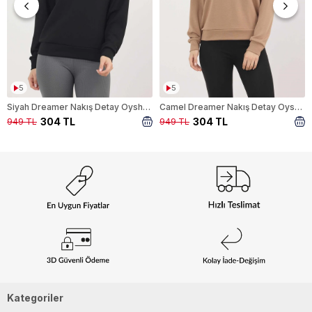
5
5
Siyah Dreamer Nakış Detay Oysho Sweat 4004
Camel Dreamer Nakış Detay Oysho Sweat 4004
304 TL
304 TL
949 TL
949 TL
Kategoriler