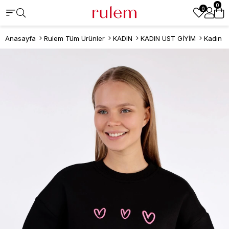
0
0
Anasayfa
Rulem Tüm Ürünler
KADIN
KADIN ÜST GİYİM
Kadın S