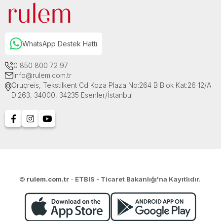
WhatsApp Destek Hattı
0 850 800 72 97
info@rulem.com.tr
Oruçreis, Tekstilkent Cd Koza Plaza No:264 B Blok Kat:26 12/A
D:263, 34000, 34235 Esenler/İstanbul
©
rulem.com.tr
-
ETBIS - Ticaret Bakanlığı'na Kayıtlıdır.