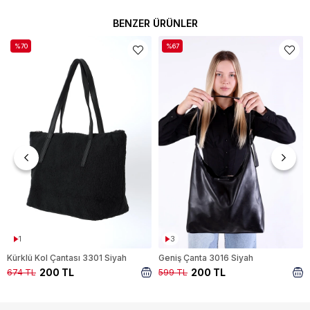
BENZER ÜRÜNLER
%70
%67
1
3
Kürklü Kol Çantası 3301 Siyah
Geniş Çanta 3016 Siyah
200 TL
200 TL
674 TL
599 TL