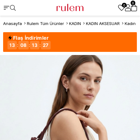
0
0
Anasayfa
Rulem Tüm Ürünler
KADIN
KADIN AKSESUAR
Kadın Ç
Flaş İndirimler
13
:
08
:
13
:
27