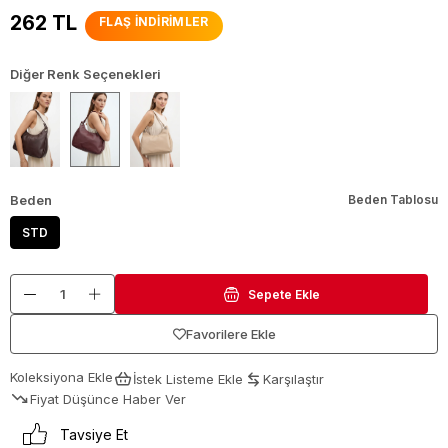
262 TL
FLAŞ İNDİRİMLER
Diğer Renk Seçenekleri
Beden
Beden Tablosu
STD
Favorilere Ekle
Koleksiyona Ekle
İstek Listeme Ekle
Karşılaştır
Fiyat Düşünce Haber Ver
Tavsiye Et