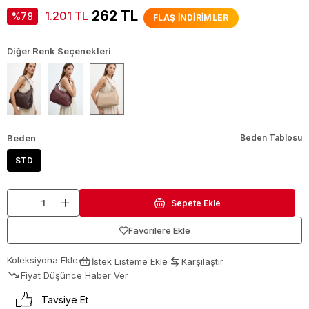
262 TL
1.201 TL
78
FLAŞ İNDİRİMLER
Diğer Renk Seçenekleri
Beden
Beden Tablosu
STD
Favorilere Ekle
Koleksiyona Ekle
İstek Listeme Ekle
Karşılaştır
Fiyat Düşünce Haber Ver
Tavsiye Et