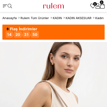
0
0
Anasayfa
Rulem Tüm Ürünler
KADIN
KADIN AKSESUAR
Kadın Ç
Flaş İndirimler
14
:
20
:
31
:
50