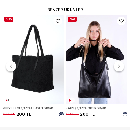
BENZER ÜRÜNLER
%70
%67
1
3
Kürklü Kol Çantası 3301 Siyah
Geniş Çanta 3016 Siyah
200 TL
200 TL
674 TL
599 TL