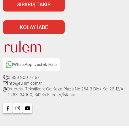
SİPARİŞ TAKİP
KOLAY İADE
WhatsApp Destek Hattı
0 850 800 72 97
info@rulem.com.tr
Oruçreis, Tekstilkent Cd Koza Plaza No:264 B Blok Kat:26 12/A
D:263, 34000, 34235 Esenler/İstanbul