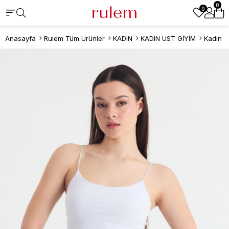
0
0
Anasayfa
Rulem Tüm Ürünler
KADIN
KADIN ÜST GİYİM
Kadın At