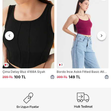
1
3
Çıma Detay Bluz 4168A Siyah
Bordo İnce Askılı Fitted Basic Atlet 947
100 TL
149 TL
299 TL
399 TL