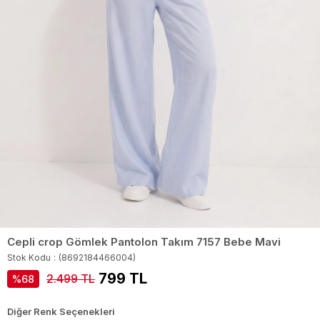
Cepli crop Gömlek Pantolon Takım 7157 Bebe Mavi
Stok Kodu
(8692184466004)
799 TL
2.499 TL
68
Diğer Renk Seçenekleri