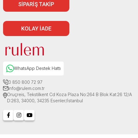
SİPARİŞ TAKİP
KOLAY İADE
WhatsApp Destek Hattı
0 850 800 72 97
info@rulem.com.tr
Oruçreis, Tekstilkent Cd Koza Plaza No:264 B Blok Kat:26 12/A
D:263, 34000, 34235 Esenler/İstanbul