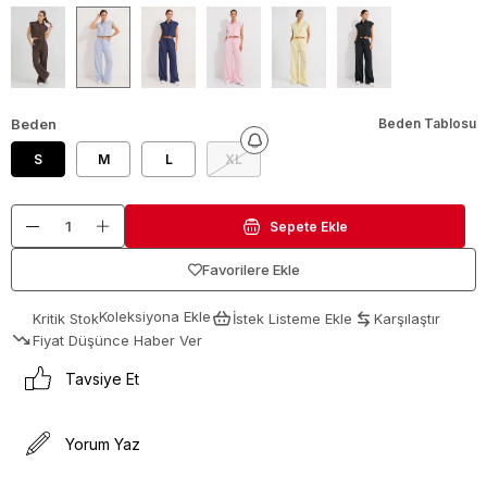
Beden
Beden Tablosu
S
M
L
XL
Favorilere Ekle
Koleksiyona Ekle
Kritik Stok
İstek Listeme Ekle
Karşılaştır
Fiyat Düşünce Haber Ver
Tavsiye Et
Yorum Yaz