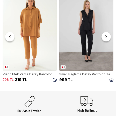
1
1
Vizon Etek Parça Detay Pantolon Takım 6775A
Siyah Bağlama Detay Pantolon Takım 6307
319 TL
999 TL
798 TL