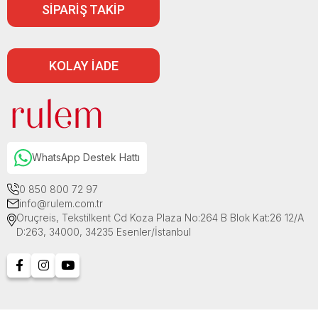
SİPARİŞ TAKİP
KOLAY İADE
WhatsApp Destek Hattı
0 850 800 72 97
info@rulem.com.tr
Oruçreis, Tekstilkent Cd Koza Plaza No:264 B Blok Kat:26 12/A
D:263, 34000, 34235 Esenler/İstanbul