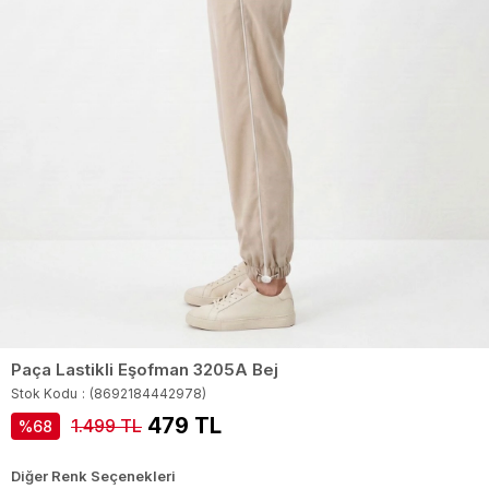
Paça Lastikli Eşofman 3205A Bej
Stok Kodu
(8692184442978)
479 TL
1.499 TL
68
Diğer Renk Seçenekleri