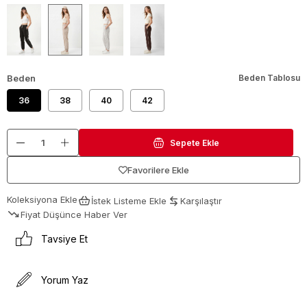
Beden
Beden Tablosu
36
38
40
42
Favorilere Ekle
Koleksiyona Ekle
İstek Listeme Ekle
Karşılaştır
Fiyat Düşünce Haber Ver
Tavsiye Et
Yorum Yaz