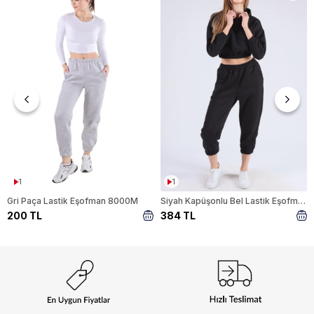
1
1
Gri Paça Lastik Eşofman 8000M
Siyah Kapüşonlu Bel Lastik Eşofman Takımı 9023M
200 TL
384 TL