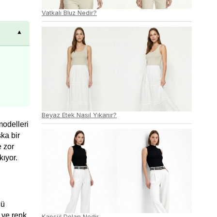
Vatkalı Bluz Nedir?
Beyaz Etek Nasıl Yıkanır?
odelleri 
a bir 
 zor 
ıyor. 
ü 
ve renk 
Kapsül Dolap Nedir