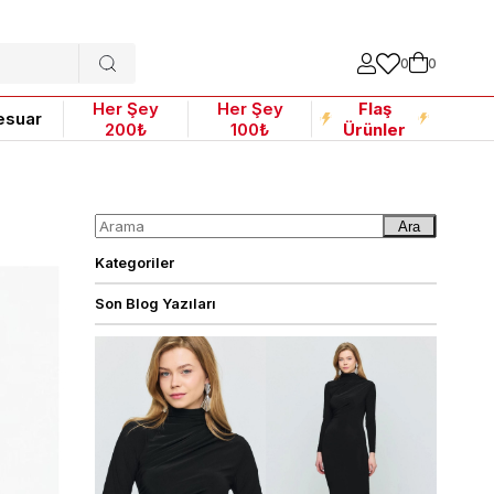
0
0
Her Şey
Her Şey
Flaş
esuar
200₺
100₺
Ürünler
Ara
Kategoriler
Son Blog Yazıları