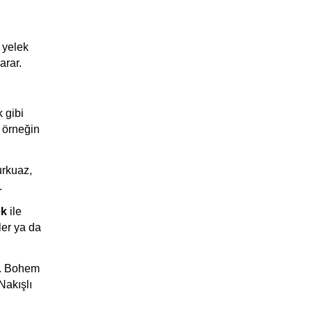
 yelek 
arar.
gibi 
örneğin 
rkuaz, 
.
ek
 ile 
er ya da 
r. Bohem 
akışlı 