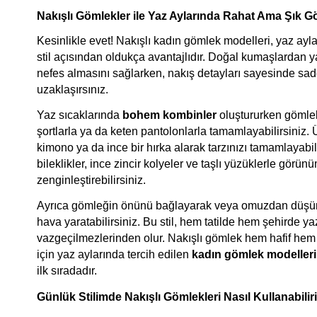
Nakışlı Gömlekler ile Yaz Aylarında Rahat Ama Şık G
Kesinlikle evet! Nakışlı kadın gömlek modelleri, yaz ayl
stil açısından oldukça avantajlıdır. Doğal kumaşlardan ya
nefes almasını sağlarken, nakış detayları sayesinde sa
uzaklaşırsınız.
Yaz sıcaklarında 
bohem kombinler
 oluştururken gömlekl
şortlarla ya da keten pantolonlarla tamamlayabilirsiniz. Ü
kimono ya da ince bir hırka alarak tarzınızı tamamlayabili
bileklikler, ince zincir kolyeler ve taşlı yüzüklerle görün
zenginleştirebilirsiniz.
Ayrıca gömleğin önünü bağlayarak veya omuzdan düşüre
hava yaratabilirsiniz. Bu stil, hem tatilde hem şehirde yaz
vazgeçilmezlerinden olur. Nakışlı gömlek hem hafif hem 
için yaz aylarında tercih edilen 
kadın gömlek modelleri
ilk sıradadır.
Günlük Stilimde Nakışlı Gömlekleri Nasıl Kullanabili