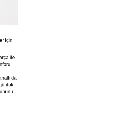
 için 
rça ile 
foru 
hatlıkla 
günlük 
ruhunu 