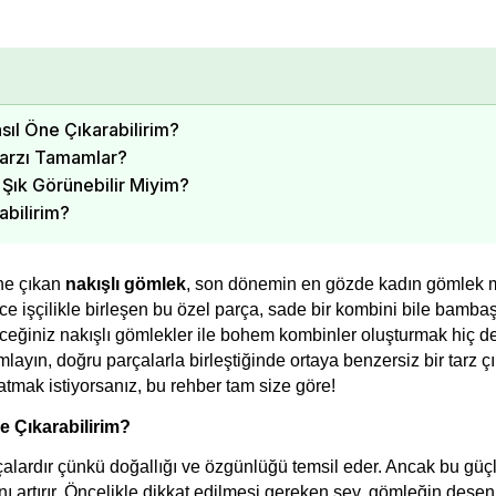
ıl Öne Çıkarabilirim?
Tarzı Tamamlar?
 Şık Görünebilir Miyim?
abilirim?
ne çıkan 
nakışlı gömlek
, son dönemin en gözde kadın gömlek m
ce işçilikle birleşen bu özel parça, sade bir kombini bile bambaşk
ceğiniz nakışlı gömlekler ile bohem kombinler oluşturmak hiç de
mlayın, doğru parçalarla birleştiğinde ortaya benzersiz bir tarz çık
tmak istiyorsanız, bu rehber tam size göre!
e Çıkarabilirim?
alardır çünkü doğallığı ve özgünlüğü temsil eder. Ancak bu güçl
ı artırır. Öncelikle dikkat edilmesi gereken şey, gömleğin desen 