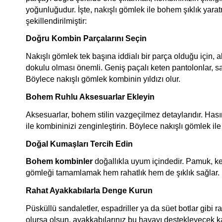
yoğunluğudur. İşte, nakışlı gömlek ile bohem şıklık yarat
şekillendirilmiştir:
Doğru Kombin Parçalarını Seçin
Nakışlı gömlek tek başına iddialı bir parça olduğu için, 
dokulu olması önemli. Geniş paçalı keten pantolonlar, sa
Böylece nakışlı gömlek kombinin yıldızı olur.
Bohem Ruhlu Aksesuarlar Ekleyin
Aksesuarlar, bohem stilin vazgeçilmez detaylarıdır. Hasır 
ile kombininizi zenginleştirin. Böylece nakışlı gömlek ile s
Doğal Kumaşları Tercih Edin
Bohem kombinler
 doğallıkla uyum içindedir. Pamuk, ke
gömleği tamamlamak hem rahatlık hem de şıklık sağlar. Bu,
Rahat Ayakkabılarla Denge Kurun
Püsküllü sandaletler, espadriller ya da süet botlar gibi 
olursa olsun, ayakkabılarınız bu havayı destekleyecek k