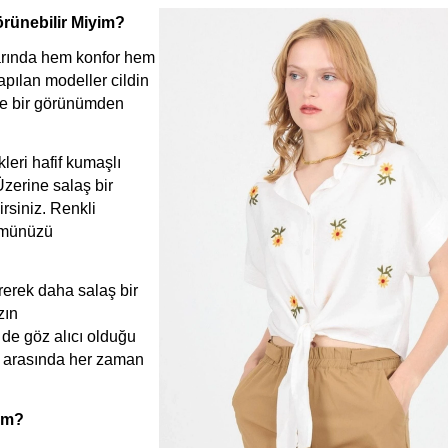
örünebilir Miyim?
arında hem konfor hem 
pılan modeller cildin 
de bir görünümden 
eri hafif kumaşlı 
zerine salaş bir 
rsiniz. Renkli 
ümünüzü 
rek daha salaş bir 
ın 
de göz alıcı olduğu 
 arasında her zaman 
rim?