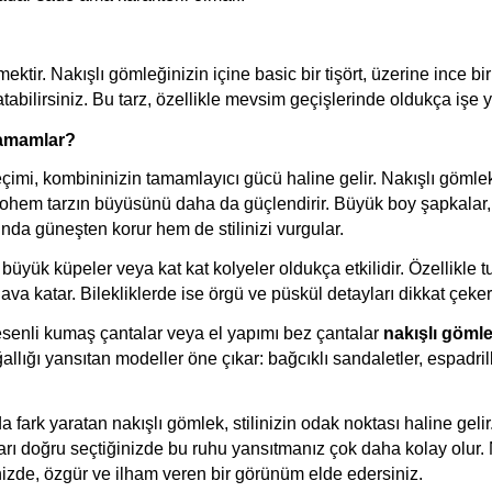
tir. Nakışlı gömleğinizin içine basic bir tişört, üzerine ince bir
abilirsiniz. Bu tarz, özellikle mevsim geçişlerinde oldukça işe y
Tamamlar?
imi, kombininizin tamamlayıcı gücü haline gelir. Nakışlı gömlek 
ohem tarzın büyüsünü daha da güçlendirir. Büyük boy şapkalar, 
ında güneşten korur hem de stilinizi vurgular.
büyük küpeler veya kat kat kolyeler oldukça etkilidir. Özellikle tu
ava katar. Bilekliklerde ise örgü ve püskül detayları dikkat çeker
esenli kumaş çantalar veya el yapımı bez çantalar 
nakışlı göml
llığı yansıtan modeller öne çıkar: bağcıklı sandaletler, espadrill
fark yaratan nakışlı gömlek, stilinizin odak noktası haline geli
rları doğru seçtiğinizde bu ruhu yansıtmanız çok daha kolay olur. N
inizde, özgür ve ilham veren bir görünüm elde edersiniz.