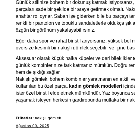
Günlük stilinize bohem bir dokunuş katmak istiyorsanız, 
parçaları sade bir şekilde bir araya getirmek olmalı. Nak
anahtar rol oynar. Sabah işe giderken bile bu parçayı terc
renkli bir pantolon ve topuklu sandaletlerle oldukça şık
özgün bir görünüm yakalayabilirsiniz.
Eğer daha spor ve rahat bir stil arıyorsanız, yüksek be
oversize kesimli bir nakışlı gömlek seçebilir ve içine basic
Aksesuar olarak küçük halka küpeler ve deri bileklikler t
günlük kombinlerinize fark katmanız mümkün. Doğru renk 
hem de şıklığı sağlar.
Nakışlı gömlek, bohem kombinler yaratmanın en etkili ve 
kullanılan bu özel parça, 
kadın gömlek modelleri
 içind
ister özel bir stil elde etmek mümkündür. Yaz boyunca se
yaşamak isteyen herkesin gardırobunda mutlaka bir nakı
Etiketler:
nakışlı gömlek
Ağustos 09, 2025