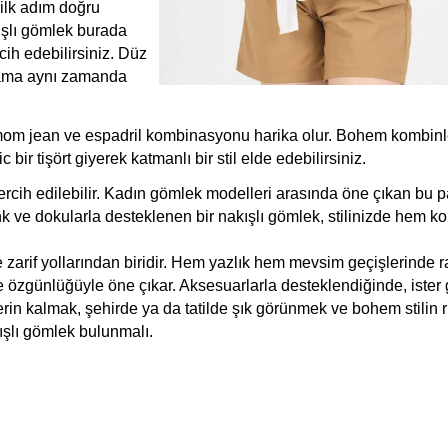
ilk adım doğru 
ışlı gömlek burada 
ih edebilirsiniz. Düz 
 ama aynı zamanda 
l mom jean ve espadril kombinasyonu harika olur. Bohem kombinler
 bir tişört giyerek katmanlı bir stil elde edebilirsiniz.
ercih edilebilir. Kadın gömlek modelleri arasında öne çıkan bu pa
ve dokularla desteklenen bir nakışlı gömlek, stilinizde hem kon
zarif yollarından biridir. Hem yazlık hem mevsim geçişlerinde ra
e özgünlüğüyle öne çıkar. Aksesuarlarla desteklendiğinde, ister 
rin kalmak, şehirde ya da tatilde şık görünmek ve bohem stilin 
şlı gömlek bulunmalı.