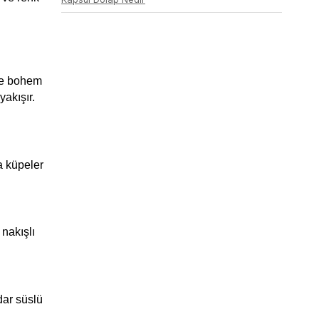
ve bohem 
kışır. 
 küpeler 
nakışlı 
ar süslü 