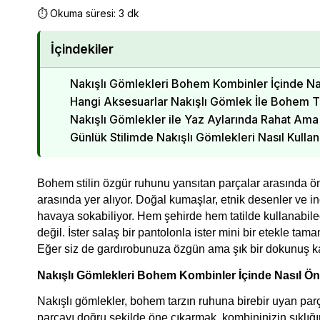
⏱️ Okuma süresi: 3 dk
İçindekiler
Nakışlı Gömlekleri Bohem Kombinler İçinde Nas
Hangi Aksesuarlar Nakışlı Gömlek İle Bohem 
Nakışlı Gömlekler ile Yaz Aylarında Rahat Ama
Günlük Stilimde Nakışlı Gömlekleri Nasıl Kullan
Bohem stilin özgür ruhunu yansıtan parçalar arasında ö
arasında yer alıyor. Doğal kumaşlar, etnik desenler ve in
havaya sokabiliyor. Hem şehirde hem tatilde kullanabile
değil. İster salaş bir pantolonla ister mini bir etekle tama
Eğer siz de gardırobunuza özgün ama şık bir dokunuş ka
Nakışlı Gömlekleri Bohem Kombinler İçinde Nasıl Ön
Nakışlı gömlekler, bohem tarzın ruhuna birebir uyan parç
parçayı doğru şekilde öne çıkarmak, kombininizin şıklığın