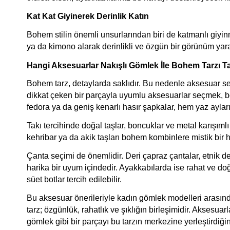
Kat Kat Giyinerek Derinlik Katın
Bohem stilin önemli unsurlarından biri de katmanlı giyinmek
ya da kimono alarak derinlikli ve özgün bir görünüm yarat
Hangi Aksesuarlar Nakışlı Gömlek İle Bohem Tarzı 
Bohem tarz, detaylarda saklıdır. Bu nedenle aksesuar seç
dikkat çeken bir parçayla uyumlu aksesuarlar seçmek, b
fedora ya da geniş kenarlı hasır şapkalar, hem yaz aylar
Takı tercihinde doğal taşlar, boncuklar ve metal karışımlı 
kehribar ya da akik taşları bohem kombinlere mistik bir h
Çanta seçimi de önemlidir. Deri çapraz çantalar, etnik d
harika bir uyum içindedir. Ayakkabılarda ise rahat ve doğa
süet botlar tercih edilebilir.
Bu aksesuar önerileriyle kadın gömlek modelleri arasında 
tarz; özgünlük, rahatlık ve şıklığın birleşimidir. Aksesua
gömlek gibi bir parçayı bu tarzın merkezine yerleştirdiğ