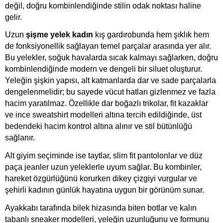
değil, doğru kombinlendiğinde stilin odak noktası haline 
gelir.
Uzun 
şişme yelek kadın
 kış gardırobunda hem şıklık hem 
de fonksiyonellik sağlayan temel parçalar arasında yer alır. 
Bu yelekler, soğuk havalarda sıcak kalmayı sağlarken, doğru 
kombinlendiğinde modern ve dengeli bir siluet oluşturur. 
Yeleğin şişkin yapısı, alt katmanlarda dar ve sade parçalarla 
dengelenmelidir; bu sayede vücut hatları gizlenmez ve fazla 
hacim yaratılmaz. Özellikle dar boğazlı trikolar, fit kazaklar 
ve ince sweatshirt modelleri altına tercih edildiğinde, üst 
bedendeki hacim kontrol altına alınır ve stil bütünlüğü 
sağlanır.
Alt giyim seçiminde ise taytlar, slim fit pantolonlar ve düz 
paça jeanler uzun yeleklerle uyum sağlar. Bu kombinler, 
hareket özgürlüğünü korurken dikey çizgiyi vurgular ve 
şehirli kadının günlük hayatına uygun bir görünüm sunar. 
Ayakkabı tarafında bilek hizasında biten botlar ve kalın 
tabanlı sneaker modelleri, yeleğin uzunluğunu ve formunu 