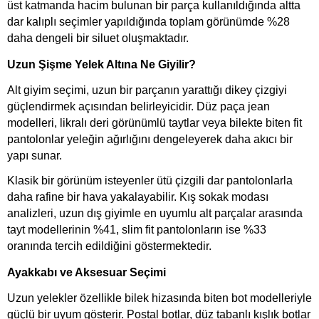
üst katmanda hacim bulunan bir parça kullanıldığında altta 
dar kalıplı seçimler yapıldığında toplam görünümde %28 
daha dengeli bir siluet oluşmaktadır.
Uzun Şişme Yelek Altına Ne Giyilir?
Alt giyim seçimi, uzun bir parçanın yarattığı dikey çizgiyi 
güçlendirmek açısından belirleyicidir. Düz paça jean 
modelleri, likralı deri görünümlü taytlar veya bilekte biten fit 
pantolonlar yeleğin ağırlığını dengeleyerek daha akıcı bir 
yapı sunar. 
Klasik bir görünüm isteyenler ütü çizgili dar pantolonlarla 
daha rafine bir hava yakalayabilir. Kış sokak modası 
analizleri, uzun dış giyimle en uyumlu alt parçalar arasında 
tayt modellerinin %41, slim fit pantolonların ise %33 
oranında tercih edildiğini göstermektedir.
Ayakkabı ve Aksesuar Seçimi
Uzun yelekler özellikle bilek hizasında biten bot modelleriyle 
güçlü bir uyum gösterir. Postal botlar, düz tabanlı kışlık botlar 