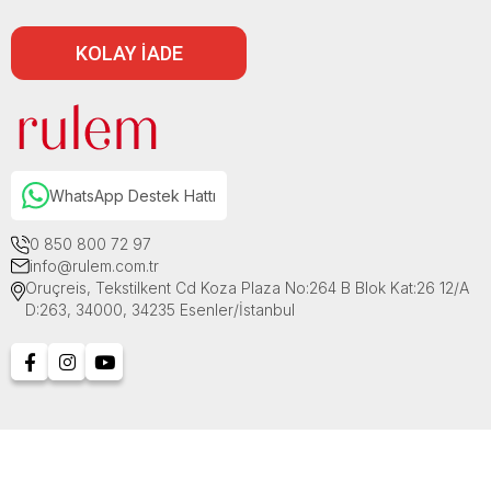
KOLAY İADE
WhatsApp Destek Hattı
0 850 800 72 97
info@rulem.com.tr
Oruçreis, Tekstilkent Cd Koza Plaza No:264 B Blok Kat:26 12/A
D:263, 34000, 34235 Esenler/İstanbul