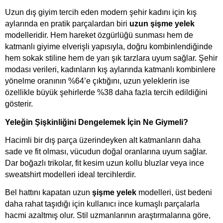
Uzun dış giyim tercih eden modern şehir kadını için kış 
aylarında en pratik parçalardan biri 
uzun şişme yelek
modelleridir. Hem hareket özgürlüğü sunması hem de 
katmanlı giyime elverişli yapısıyla, doğru kombinlendiğinde 
hem sokak stiline hem de yarı şık tarzlara uyum sağlar. Şehir 
modası verileri, kadınların kış aylarında katmanlı kombinlere 
yönelme oranının %64’e çıktığını, uzun yeleklerin ise 
özellikle büyük şehirlerde %38 daha fazla tercih edildiğini 
gösterir.
Yeleğin Şişkinliğini Dengelemek İçin Ne Giymeli?
Hacimli bir dış parça üzerindeyken alt katmanların daha 
sade ve fit olması, vücudun doğal oranlarına uyum sağlar. 
Dar boğazlı trikolar, fit kesim uzun kollu bluzlar veya ince 
sweatshirt modelleri ideal tercihlerdir. 
Bel hattını kapatan uzun 
şişme yelek
 modelleri, üst bedeni 
daha rahat taşıdığı için kullanıcı ince kumaşlı parçalarla 
hacmi azaltmış olur. Stil uzmanlarının araştırmalarına göre, 