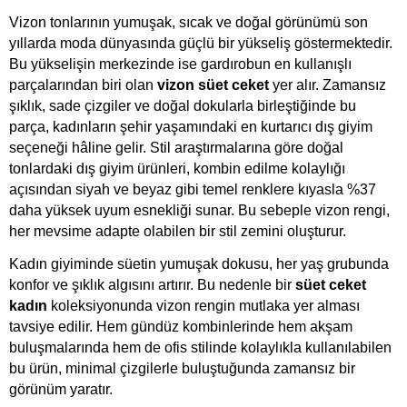
Vizon tonlarının yumuşak, sıcak ve doğal görünümü son 
yıllarda moda dünyasında güçlü bir yükseliş göstermektedir. 
Bu yükselişin merkezinde ise gardırobun en kullanışlı 
parçalarından biri olan 
vizon süet ceket
 yer alır. Zamansız 
şıklık, sade çizgiler ve doğal dokularla birleştiğinde bu 
parça, kadınların şehir yaşamındaki en kurtarıcı dış giyim 
seçeneği hâline gelir. Stil araştırmalarına göre doğal 
tonlardaki dış giyim ürünleri, kombin edilme kolaylığı 
açısından siyah ve beyaz gibi temel renklere kıyasla %37 
daha yüksek uyum esnekliği sunar. Bu sebeple vizon rengi, 
her mevsime adapte olabilen bir stil zemini oluşturur.
Kadın giyiminde süetin yumuşak dokusu, her yaş grubunda 
konfor ve şıklık algısını artırır. Bu nedenle bir 
süet ceket 
kadın
 koleksiyonunda vizon rengin mutlaka yer alması 
tavsiye edilir. Hem gündüz kombinlerinde hem akşam 
buluşmalarında hem de ofis stilinde kolaylıkla kullanılabilen 
bu ürün, minimal çizgilerle buluştuğunda zamansız bir 
görünüm yaratır.