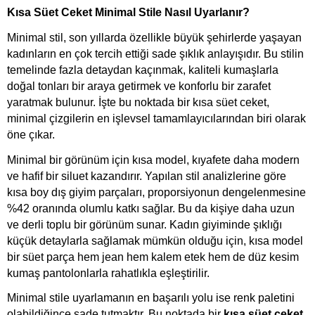
Kısa Süet Ceket Minimal Stile Nasıl Uyarlanır?
Minimal stil, son yıllarda özellikle büyük şehirlerde yaşayan 
kadınların en çok tercih ettiği sade şıklık anlayışıdır. Bu stilin 
temelinde fazla detaydan kaçınmak, kaliteli kumaşlarla 
doğal tonları bir araya getirmek ve konforlu bir zarafet 
yaratmak bulunur. İşte bu noktada bir kısa süet ceket, 
minimal çizgilerin en işlevsel tamamlayıcılarından biri olarak 
öne çıkar.
Minimal bir görünüm için kısa model, kıyafete daha modern 
ve hafif bir siluet kazandırır. Yapılan stil analizlerine göre 
kısa boy dış giyim parçaları, proporsiyonun dengelenmesine 
%42 oranında olumlu katkı sağlar. Bu da kişiye daha uzun 
ve derli toplu bir görünüm sunar. Kadın giyiminde şıklığı 
küçük detaylarla sağlamak mümkün olduğu için, kısa model 
bir süet parça hem jean hem kalem etek hem de düz kesim 
kumaş pantolonlarla rahatlıkla eşleştirilir.
Minimal stile uyarlamanın en başarılı yolu ise renk paletini 
olabildiğince sade tutmaktır. Bu noktada bir 
kısa süet ceket
, 