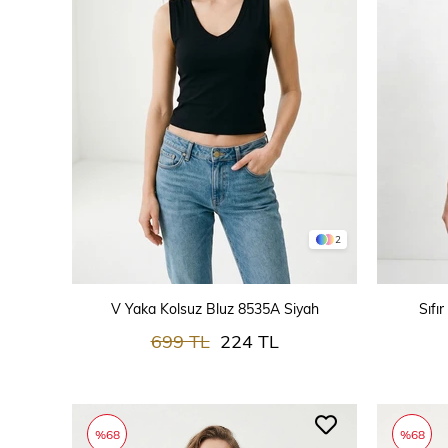
2
SEPETE EKLE
V Yaka Kolsuz Bluz 8535A Siyah
Sıfı
699 TL
224 TL
%68
%68