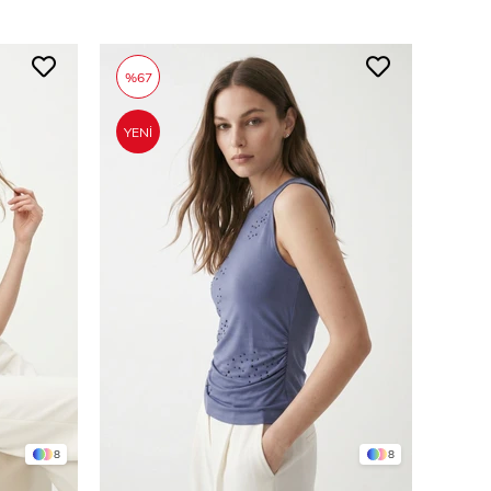
%67
YENI
ÜRÜN
8
8