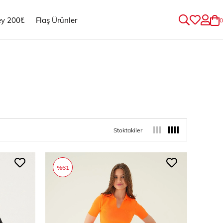
ey 200₺
Flaş Ürünler
0
Stoktakiler
%61