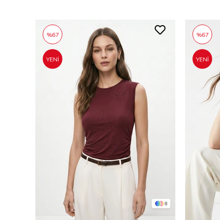
%67
%67
YENI
YENI
ÜRÜN
ÜRÜN
8