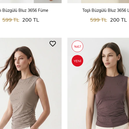
SEPETE EKLE
SEPETE EKLE
lı Büzgülü Bluz 3656 Füme
Taşlı Büzgülü Bluz 3656 L
599 TL
200 TL
599 TL
200 TL
%67
YENI
ÜRÜN