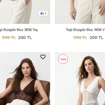
8
SEPETE EKLE
SEPETE EKLE
şlı Büzgülü Bluz 3656 Taş
Taşlı Büzgülü Bluz 3656 V
599 TL
200 TL
599 TL
200 TL
%68