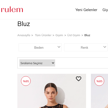
Yeni Gelenler
Gi
Bluz
Anasayfa
Tüm Ürünler
Giyim
Üst Giyim
Bluz
Beden
Renk
%85
%85