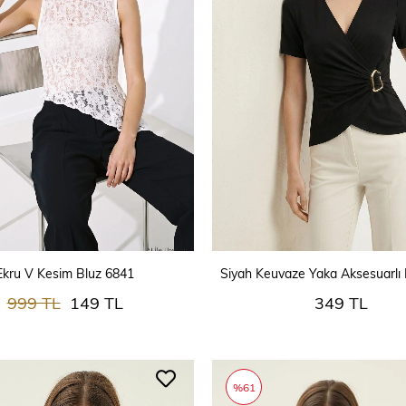
SEPETE EKLE
SEPETE EKLE
Ekru V Kesim Bluz 6841
Siyah Keuvaze Yaka Aksesuarlı
999 TL
149 TL
349 TL
%61