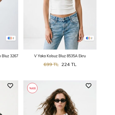
2
2
SEPETE EKLE
ı Bluz 3267
V Yaka Kolsuz Bluz 8535A Ekru
699 TL
224 TL
%68