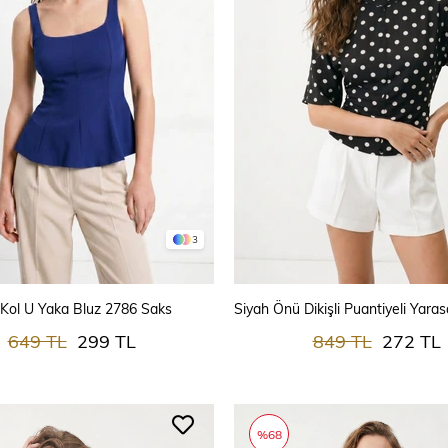
3
SEPETE EKLE
SEPETE EKLE
r Kol U Yaka Bluz 2786 Saks
649 TL
299 TL
849 TL
272 TL
%68