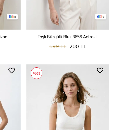
8
8
SEPETE EKLE
izon
Taşlı Büzgülü Bluz 3656 Antrasit
599 TL
200 TL
%68