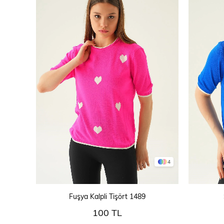
4
SEPETE EKLE
Fuşya Kalpli Tişört 1489
100 TL