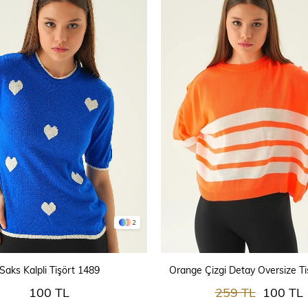
2
SEPETE EKLE
SEPETE EKLE
Saks Kalpli Tişört 1489
Orange Çizgi Detay Oversize Ti
100 TL
259 TL
100 TL