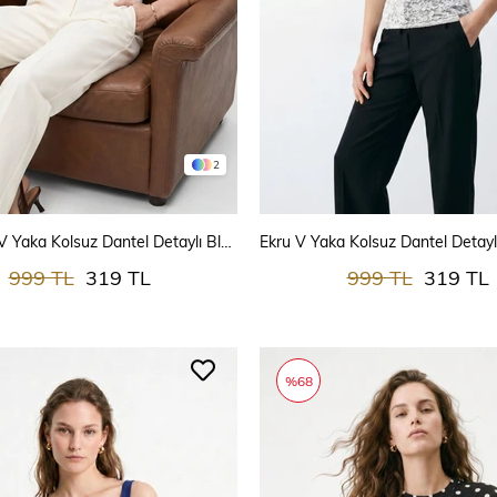
2
SEPETE EKLE
SEPETE EKLE
Acı Kahve V Yaka Kolsuz Dantel Detaylı Bluz 3267
Ekru V Yaka Kolsuz Dantel Detayl
999 TL
319 TL
999 TL
319 TL
%68