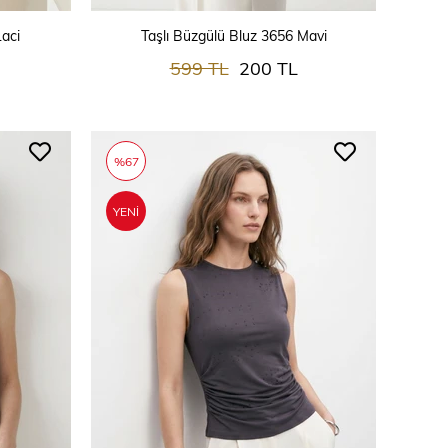
SEPETE EKLE
aci
Taşlı Büzgülü Bluz 3656 Mavi
599 TL
200 TL
%67
YENI
ÜRÜN