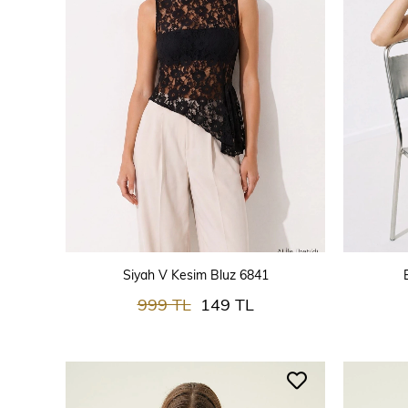
SEPETE EKLE
Siyah V Kesim Bluz 6841
999 TL
149 TL