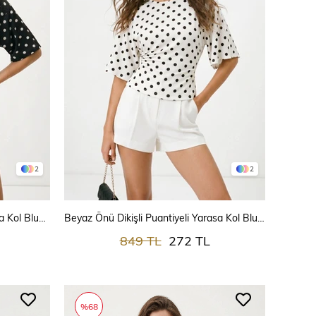
2
2
SEPETE EKLE
Siyah Önü Dikişli Puantiyeli Yarasa Kol Bluz 097
Beyaz Önü Dikişli Puantiyeli Yarasa Kol Bluz 097
849 TL
272 TL
%68