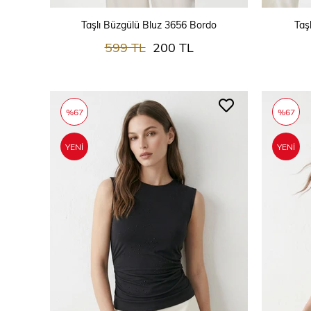
SEPETE EKLE
Taşlı Büzgülü Bluz 3656 Bordo
Taş
599 TL
200 TL
%67
%67
YENI
YENI
ÜRÜN
ÜRÜN