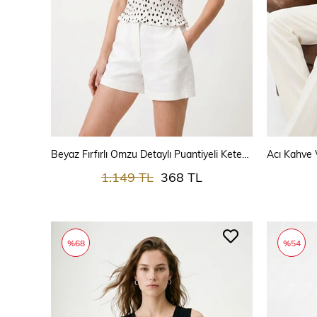
SEPETE EKLE
Beyaz Fırfırlı Omzu Detaylı Puantiyeli Keten Bluz 3279
1.149 TL
368 TL
%68
%54