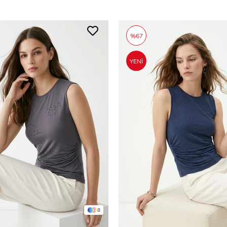
%67
YENI
ÜRÜN
8