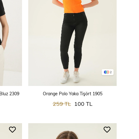
2
SEPETE EKLE
 Bluz 2309
Orange Polo Yaka Tişört 1905
259 TL
100 TL