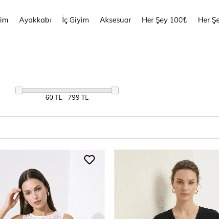
yim
Ayakkabı
İç Giyim
Aksesuar
Her Şey 100₺
Her Ş
60 TL - 799 TL