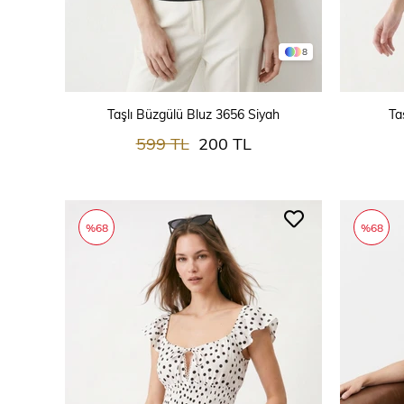
8
SEPETE EKLE
Taşlı Büzgülü Bluz 3656 Siyah
Ta
599 TL
200 TL
%68
%68