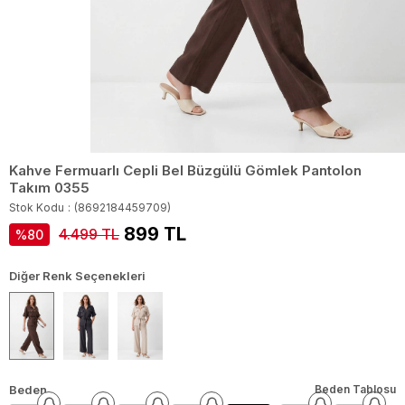
Kahve Fermuarlı Cepli Bel Büzgülü Gömlek Pantolon
Takım 0355
Stok Kodu
(8692184459709)
899 TL
4.499 TL
80
Diğer Renk Seçenekleri
Beden
Beden Tablosu