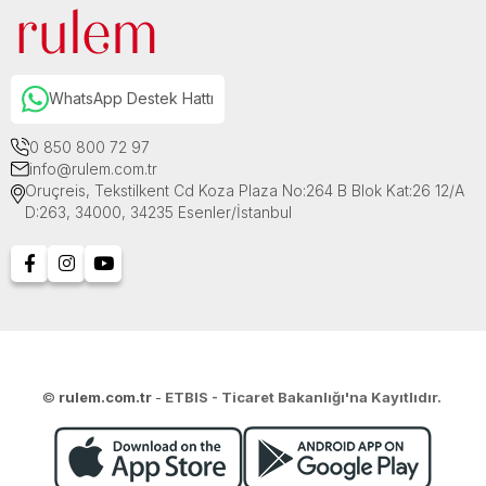
WhatsApp Destek Hattı
0 850 800 72 97
info@rulem.com.tr
Oruçreis, Tekstilkent Cd Koza Plaza No:264 B Blok Kat:26 12/A
D:263, 34000, 34235 Esenler/İstanbul
©
rulem.com.tr
-
ETBIS - Ticaret Bakanlığı'na Kayıtlıdır.