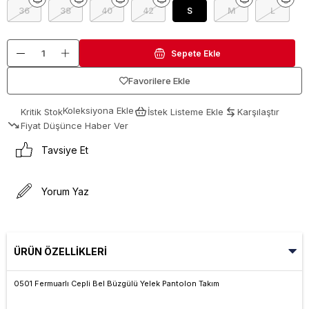
36
38
40
42
S
M
L
Favorilere Ekle
Koleksiyona Ekle
Kritik Stok
İstek Listeme Ekle
Karşılaştır
Fiyat Düşünce Haber Ver
Tavsiye Et
Yorum Yaz
ÜRÜN ÖZELLIKLERI
0501 Fermuarlı Cepli Bel Büzgülü Yelek Pantolon Takım