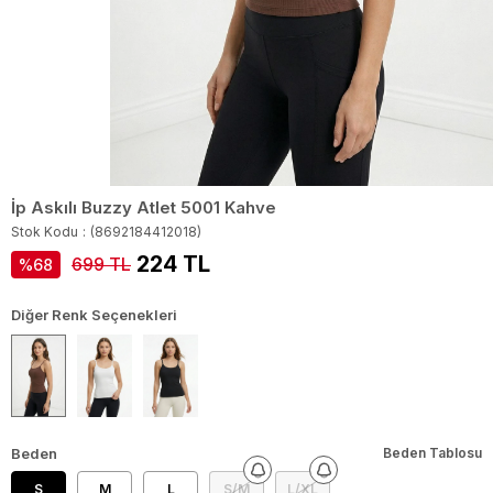
İp Askılı Buzzy Atlet 5001 Kahve
Stok Kodu
(8692184412018)
224 TL
699 TL
68
Diğer Renk Seçenekleri
Beden
Beden Tablosu
S
M
L
S/M
L/XL