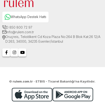
WhatsApp Destek Hattı
0 850 800 72 97
info@rulem.com.tr
Oruçreis, Tekstilkent Cd Koza Plaza No:264 B Blok Kat:26 12/A
D:263, 34000, 34235 Esenler/İstanbul
©
rulem.com.tr
-
ETBIS - Ticaret Bakanlığı'na Kayıtlıdır.