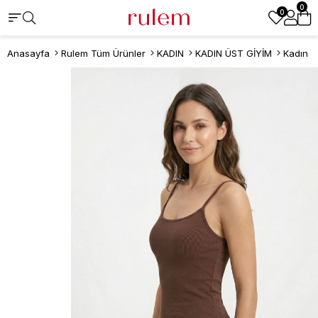
0
0
Anasayfa
Rulem Tüm Ürünler
KADIN
KADIN ÜST GİYİM
Kadın At