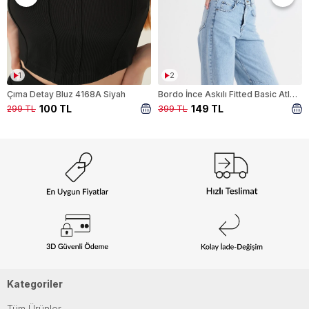
1
2
Çıma Detay Bluz 4168A Siyah
Bordo İnce Askılı Fitted Basic Atlet 947
100 TL
149 TL
299 TL
399 TL
Kategoriler
Tüm Ürünler