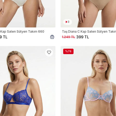
3
 Kap Saten Sütyen Takım 660
Taş Diana C Kap Saten Sütyen Tak
9 TL
399 TL
1.249 TL
%76