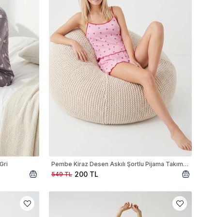
Gri
Pembe Kiraz Desen Askılı Şortlu Pijama Takımı 3302
200 TL
549 TL