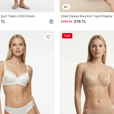
1
 Şort Takım 3303 Krem
 TL
376 TL
1.174 TL
%68