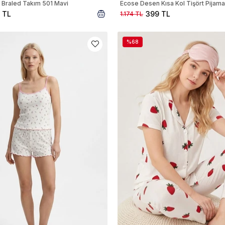
 Braled Takım 501 Mavi
 TL
399 TL
1.174 TL
%68