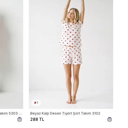
1
Kalp Desen Kısa Kol Düğmeli Şort Takım 5303 Kırmızı
Beyaz Kalp Desen Tişört Şort Takım 3102
288 TL