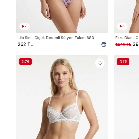
2
3
Lila Simli Çiçek Desenli Sütyen Takım 683
Ekru Diana C
262 TL
39
1.249 TL
%76
%76