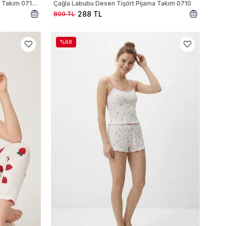
Ecose Desen Kısa Kol Tişört Pijama Takım 0714 Kırmızı
Çağla Labubu Desen Tişört Pijama Takım 0710
288 TL
899 TL
%68