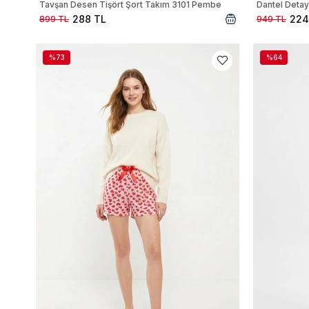
Tavşan Desen Tişört Şort Takım 3101 Pembe
Dantel Detay
288 TL
224
899 TL
949 TL
%73
%64