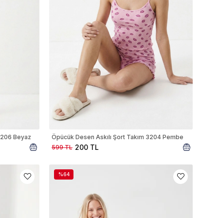
 3206 Beyaz
Öpücük Desen Askılı Şort Takım 3204 Pembe
200 TL
599 TL
%64