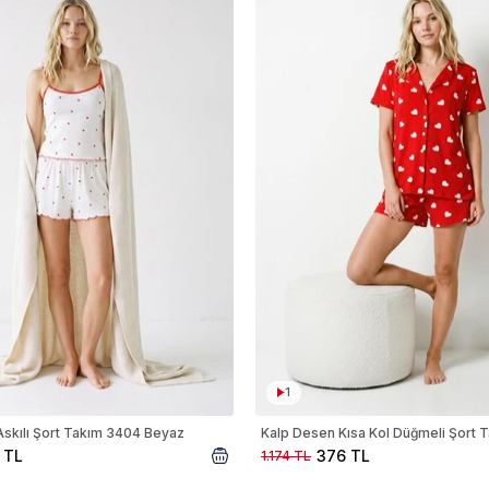
1
skılı Şort Takım 3404 Beyaz
 TL
376 TL
1.174 TL