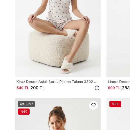
Kiraz Desen Askılı Şortlu Pijama Takımı 3302 Beyaz
Limon Desen 
200 TL
288
549 TL
899 TL
Yeni Ürün
%68
%60