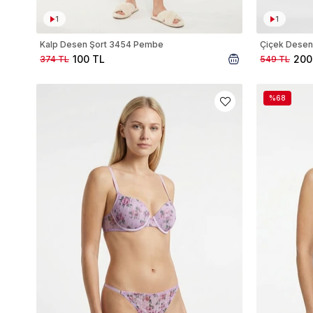
1
1
Kalp Desen Şort 3454 Pembe
Çiçek Desen
100 TL
200
374 TL
549 TL
%68