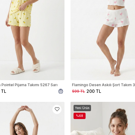
Pointel Pijama Takımı 5267 Sarı
Flamingo Desen Askılı Şort Takım
 TL
200 TL
599 TL
Yeni Ürün
%68