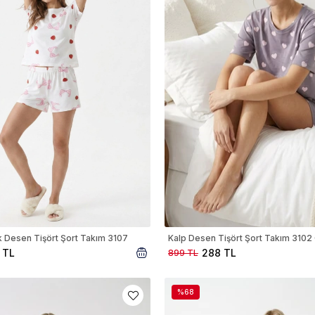
 Desen Tişört Şort Takım 3107
Kalp Desen Tişört Şort Takım 3102 
 TL
288 TL
899 TL
%68