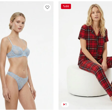
%66
1