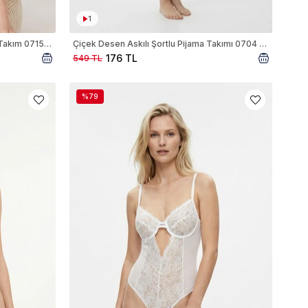
1
Çilek Desen Kısa Kol Tişört Pijama Takım 0715 Beyaz
Çiçek Desen Askılı Şortlu Pijama Takımı 0704 Beyaz
176 TL
549 TL
%79