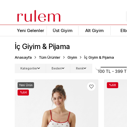
Yeni Gelenler
Üst Giyim
Alt Giyim
Elb
İç Giyim & Pijama
Anasayfa
Tüm Ürünler
Giyim
İç Giyim & Pijama
Kategoriler
Beden
Renk
100 TL - 399 T
Yeni Ürün
%68
%64