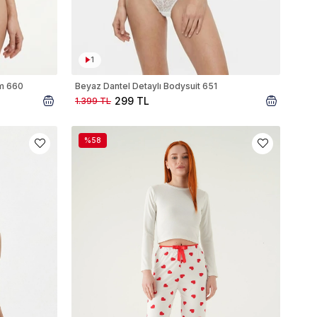
1
ım 660
Beyaz Dantel Detaylı Bodysuit 651
299 TL
1.399 TL
%58