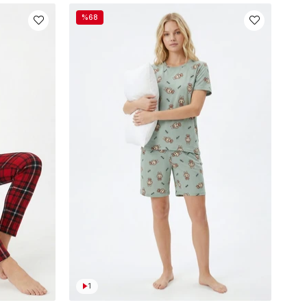
%68
1