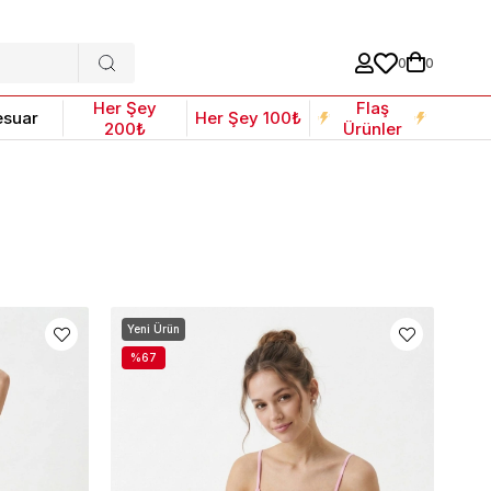
0
0
Her Şey
Flaş
esuar
Her Şey 100₺
200₺
Ürünler
Yeni Ürün
%67