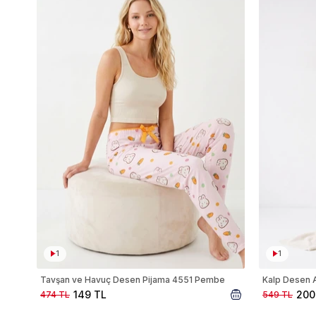
1
1
Tavşan ve Havuç Desen Pijama 4551 Pembe
Kalp Desen A
149 TL
200
474 TL
549 TL