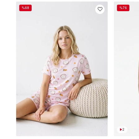
%68
%76
2