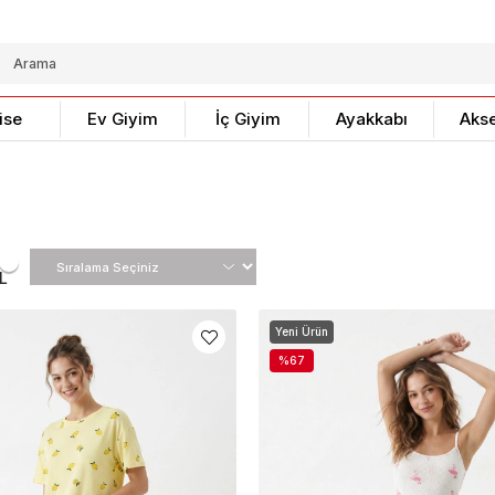
ise
Ev Giyim
İç Giyim
Ayakkabı
Aks
L
Yeni Ürün
%67