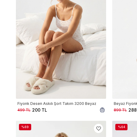
Fiyonk Desen Askılı Şort Takım 3200 Beyaz
Beyaz Fiyonk
200 TL
288
499 TL
899 TL
%69
%64