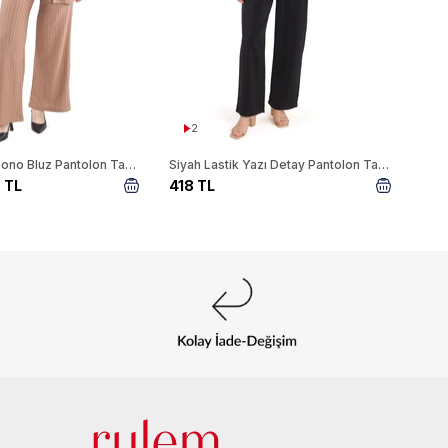
2
Vizon 3'lü Kimono Bluz Pantolon Takım 7002
Siyah Lastik Yazı Detay Pantolon Takım 3002
 TL
418 TL