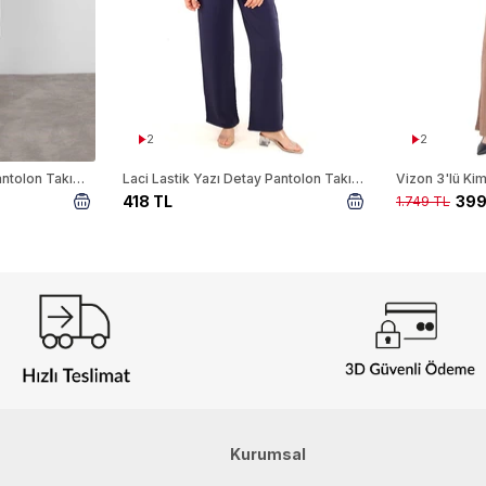
2
2
Siyah Bağlama Detay Pantolon Takım 6307
Laci Lastik Yazı Detay Pantolon Takım 3002
418 TL
399
1.749 TL
Kurumsal