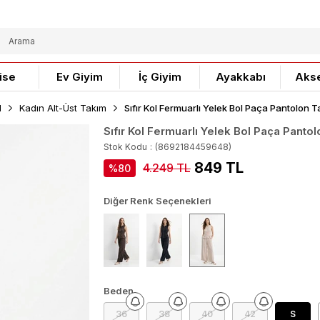
ise
Ev Giyim
İç Giyim
Ayakkabı
Aks
M
Kadın Alt-Üst Takım
Sıfır Kol Fermuarlı Yelek Bol Paça Pantolon
Sıfır Kol Fermuarlı Yelek Bol Paça Pant
Stok Kodu
(8692184459648)
849 TL
4.249 TL
80
Diğer Renk Seçenekleri
Beden
36
38
40
42
S