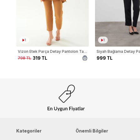
1
1
Vizon Etek Parça Detay Pantolon Takım 6775A
319 TL
999 TL
798 TL
Kategoriler
Önemli Bilgiler