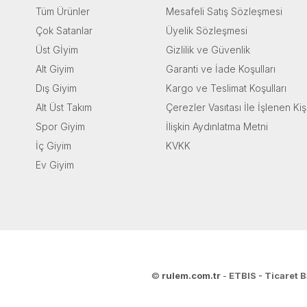
Tüm Ürünler
Mesafeli Satış Sözleşmesi
Çok Satanlar
Üyelik Sözleşmesi
Üst Gİyim
Gizlilik ve Güvenlik
Alt Giyim
Garanti ve İade Koşulları
Dış Giyim
Kargo ve Teslimat Koşulları
Alt Üst Takım
Çerezler Vasıtası İle İşlenen Kiş
Spor Giyim
İlişkin Aydınlatma Metni
İç Giyim
KVKK
Ev Giyim
©
rulem.com.tr
-
ETBIS - Ticaret B