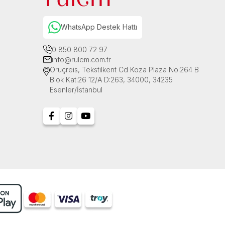
WhatsApp Destek Hattı
0 850 800 72 97
info@rulem.com.tr
Oruçreis, Tekstilkent Cd Koza Plaza No:264 B
Blok Kat:26 12/A D:263, 34000, 34235
Esenler/İstanbul