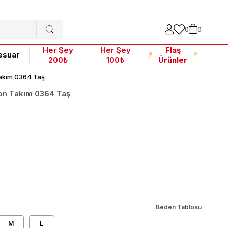
0
0
Her Şey
Her Şey
Flaş
esuar
200₺
100₺
Ürünler
 Takım 0364 Taş
olon Takım 0364 Taş
Beden Tablosu
M
L