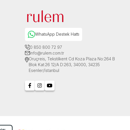
WhatsApp Destek Hattı
0 850 800 72 97
info@rulem.com.tr
Oruçreis, Tekstilkent Cd Koza Plaza No:264 B
Blok Kat:26 12/A D:263, 34000, 34235
Esenler/İstanbul