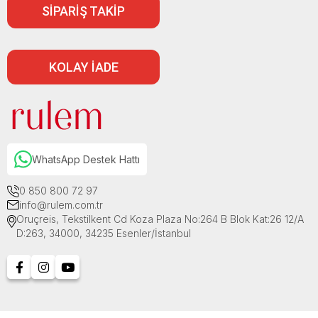
SİPARİŞ TAKİP
KOLAY İADE
WhatsApp Destek Hattı
0 850 800 72 97
info@rulem.com.tr
Oruçreis, Tekstilkent Cd Koza Plaza No:264 B Blok Kat:26 12/A
D:263, 34000, 34235 Esenler/İstanbul