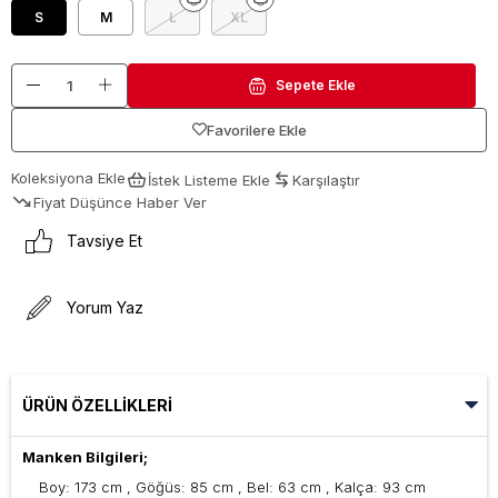
S
M
L
XL
Favorilere Ekle
Koleksiyona Ekle
İstek Listeme Ekle
Karşılaştır
Fiyat Düşünce Haber Ver
Tavsiye Et
Yorum Yaz
ÜRÜN ÖZELLIKLERI
Manken Bilgileri;
Boy: 173 cm , Göğüs: 85 cm , Bel: 63 cm , Kalça: 93 cm