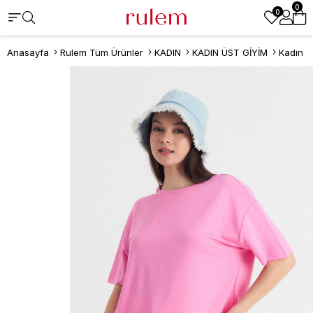
0
0
Anasayfa
Rulem Tüm Ürünler
KADIN
KADIN ÜST GİYİM
Kadın T