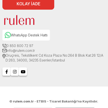
KOLAY İADE
WhatsApp Destek Hattı
0 850 800 72 97
info@rulem.com.tr
Oruçreis, Tekstilkent Cd Koza Plaza No:264 B Blok Kat:26 12/A
D:263, 34000, 34235 Esenler/İstanbul
©
rulem.com.tr
-
ETBIS - Ticaret Bakanlığı'na Kayıtlıdır.