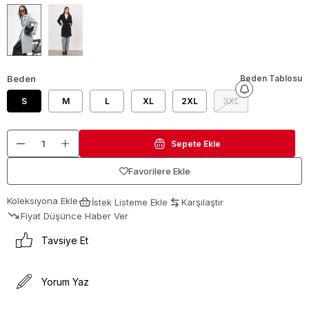
Beden
Beden Tablosu
S
M
L
XL
2XL
3XL
Favorilere Ekle
Koleksiyona Ekle
İstek Listeme Ekle
Karşılaştır
Fiyat Düşünce Haber Ver
Tavsiye Et
Yorum Yaz