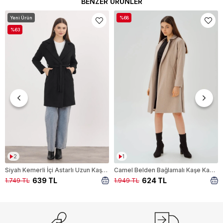
BENZER ÜRÜNLER
Yeni Ürün
%68
%63
2
1
Siyah Kemerli İçi Astarlı Uzun Kaşe Kaban 7149A
Camel Belden Bağlamalı Kaşe Kaban 7218A
639 TL
624 TL
1.749 TL
1.949 TL