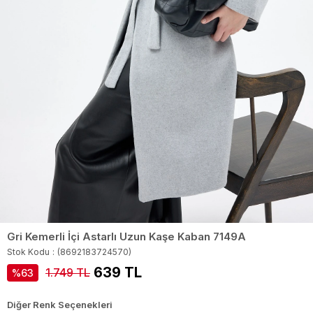
Gri Kemerli İçi Astarlı Uzun Kaşe Kaban 7149A
Stok Kodu
(8692183724570)
639 TL
1.749 TL
63
Diğer Renk Seçenekleri