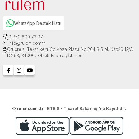
WhatsApp Destek Hattı
0 850 800 72 97
info@rulem.com.tr
Oruçreis, Tekstilkent Cd Koza Plaza No:264 B Blok Kat:26 12/A
D:263, 34000, 34235 Esenler/İstanbul
©
rulem.com.tr
-
ETBIS - Ticaret Bakanlığı'na Kayıtlıdır.