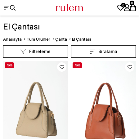
0
0
El Çantası
Anasayfa
Tüm Ürünler
Çanta
El Çantası
Filtreleme
Sıralama
%68
%68