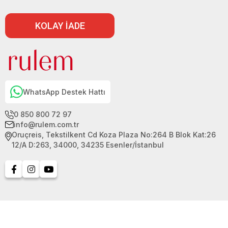
KOLAY İADE
WhatsApp Destek Hattı
0 850 800 72 97
info@rulem.com.tr
Oruçreis, Tekstilkent Cd Koza Plaza No:264 B Blok Kat:26
12/A D:263, 34000, 34235 Esenler/İstanbul