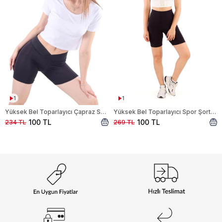
1
1
Yüksek Bel Toparlayıcı Çapraz Spor Şort Tayt 9037M Siyah
Yüksek Bel Toparlayıcı Spor Şort Tayt 9038M Siyah
100 TL
100 TL
234 TL
269 TL