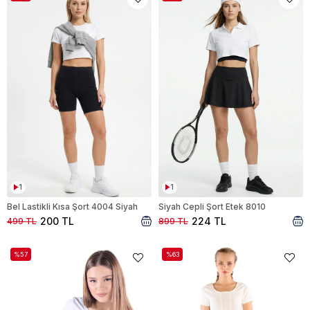
1
1
Bel Lastikli Kısa Şort 4004 Siyah
Siyah Cepli Şort Etek 8010
200 TL
224 TL
499 TL
899 TL
%57
%63