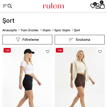
0
0
Şort
Anasayfa
Tüm Ürünler
Giyim
Spor Giyim
Şort
Filtreleme
Sıralama
%60
%68