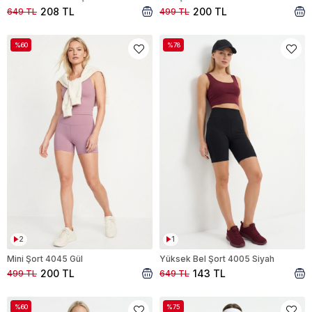
208 TL
200 TL
649 TL
499 TL
%60
%78
2
1
Mini Şort 4045 Gül
Yüksek Bel Şort 4005 Siyah
200 TL
143 TL
499 TL
649 TL
%60
%75