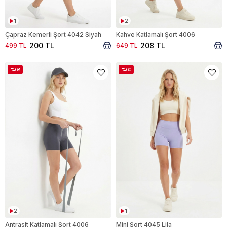
1
2
Çapraz Kemerli Şort 4042 Siyah
Kahve Katlamalı Şort 4006
200 TL
208 TL
499 TL
649 TL
%68
%60
2
1
Antrasit Katlamalı Şort 4006
Mini Şort 4045 Lila